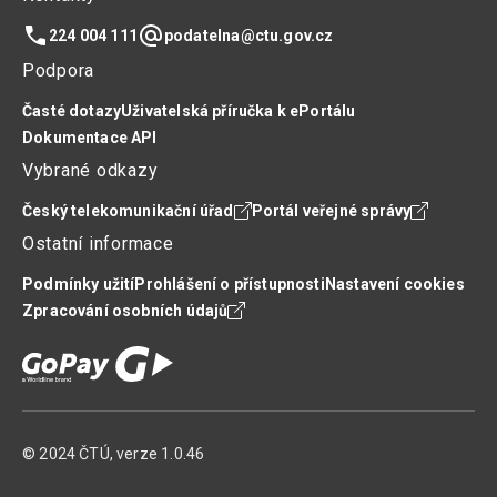
Telefon
E-mail
224 004 111
podatelna@ctu.gov.cz
Podpora
Časté dotazy
Uživatelská příručka k ePortálu
Dokumentace API
Vybrané odkazy
Český telekomunikační úřad
Portál veřejné správy
Ostatní informace
Podmínky užití
Prohlášení o přístupnosti
Nastavení cookies
Zpracování osobních údajů
© 2024 ČTÚ, verze 1.0.46