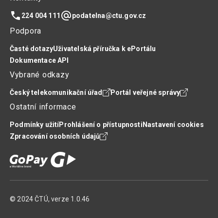
Telefon
E-mail
224 004 111
podatelna@ctu.gov.cz
Podpora
Časté dotazy
Uživatelská příručka k ePortálu
Dokumentace API
Vybrané odkazy
Český telekomunikační úřad
Portál veřejné správy
Ostatní informace
Podmínky užití
Prohlášení o přístupnosti
Nastavení cookies
Zpracování osobních údajů
© 2024 ČTÚ, verze 1.0.46